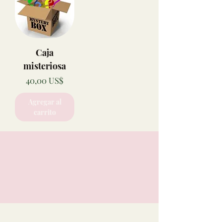
Caja
misteriosa
Precio
40,00 US$
Agregar al
carrito