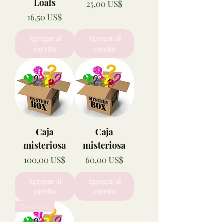
Loafs
Precio
25,00 US$
Precio
16,50 US$
Agregar al
Agregar al
carrito
carrito
Caja
Caja
misteriosa
misteriosa
Precio
Precio
100,00 US$
60,00 US$
Agregar al
Agregar al
carrito
carrito
Sorpresa