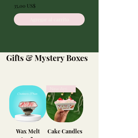
Precio
Precio
35,00 US$
16,00 US$
Agregar al carrito
Gifts & Mystery Boxes
New Arrivals
Wax Melt
Cake Candles